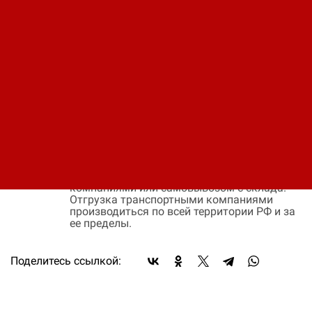
В заявку
Быстрый заказ
Наличие:
нет в наличии
Цена:
Окончательная цена на товар зависит от
объема закупки и окончательных условий
поставки, уточняйте эти данные у менеджера
компании
Оплата:
Оплата осуществляется на основании
выставленного счета, после согласования
условий отгрузки партии товара.
Доставка:
Доставка осуществляется транспортными
компаниями или самовывозом с склада.
Отгрузка транспортными компаниями
производиться по всей территории РФ и за
ее пределы.
Поделитесь ссылкой: