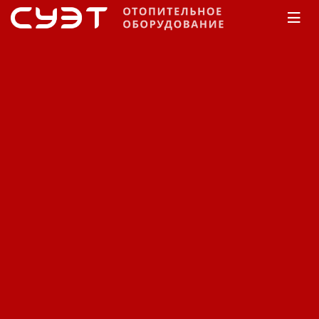
Главная
КАТАЛОГ
Теплые полы
Devi
Нагревательный кабель
Devi Deviflex DTIV-9/7
Код: 11280402236
Производитель:
DEVI
Цена по запросу