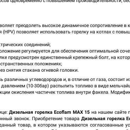
осов одновременно с повышением производительности, бе
зволяет преодолеть высокое динамичное сопротивление в к
 (HPV) позволяет использовать горелку на котлах с пов
трических соединений;
 положение регулируется для обеспечения оптимальной соче
лке предусмотрен единственный крепежный болт, на котор
странственных положениях;
ез снятия стакана огневой головки.
ь различных углеводородов и, в отличие от газа, состоит 
 давлением (10-30бар) распылить топливо в виде мельчай
ции окисления частичек топлива внутри факела. Модифика
ице:
Дизельная горелка Ecoflam MAX 15
на нашем сайте п
фонный звонок. Приобретение товара
Дизельная горелка 
 данный товар, в котором указываются согласованные у