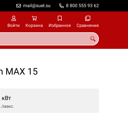
mail@suet.su
8 800 555 93 62
Войти
Корзина
Избранное
Сравнение
m MAX 15
кВт
/макс.