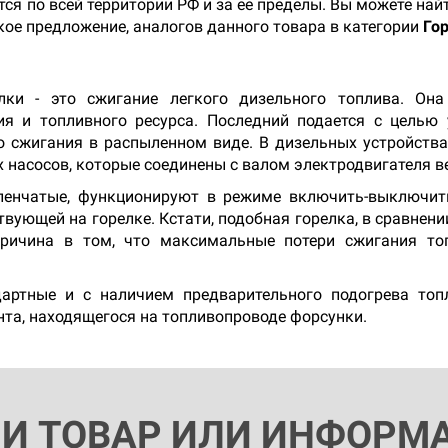
тся по всей территории РФ и за ее пределы. Вы можете на
окое предложение, аналогов данного товара в категории
Го
лки - это сжигание легкого дизельного топлива. Он
ия и топливного ресурса. Последний подается с целью 
 сжигания в распыленном виде. В дизельных устройств
 насосов, которые соединены с валом электродвигателя в
пенчатые, функционируют в режиме включить-выключит
твующей на горелке. Кстати, подобная горелка, в сравнен
ричина в том, что максимальные потери сжигания то
дартные и с наличием предварительного подогрева топ
нта, находящегося на топливопроводе форсунки.
ЛИ ТОВАР ИЛИ ИНФОРМ