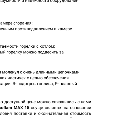
сшумности и надежности оборудования.
амере сгорания;
ышенным противодавлением в камере
таемости горелки с котлом;
ый горелку можно подвесить за
из молекул с очень длинными цепочками.
ших частичек с целью обеспечения
ции: R- подогрев топлива; P- плавный
о доступной цене можно связавшись с нами
Ecoflam MAX 15
осущетсвляется на основании
словия поставки и окончательная стоимость