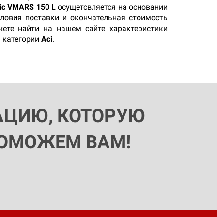
tic VMARS 150 L
осущетсвляется на основании
словия поставки и окончательная стоимость
жете найти на нашем сайте характеристики
в категории
Aci
.
АЦИЮ, КОТОРУЮ
ПОМОЖЕМ ВАМ!
×
Не нашли что искали?
Отправьте заявку и мы