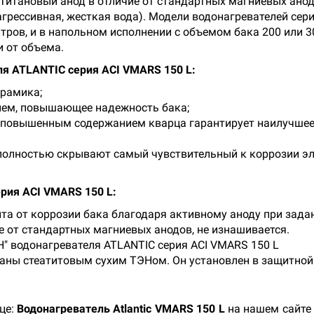
Титановый анод в отличие от стандартных магниевых анодо
грессивная, жесткая вода). Модели водонагревателей сер
итров, и в напольном исполнении с объемом бака 200 или 
и от объема.
я ATLANTIC серия ACI VMARS 150 L:
ерамика;
ием, повышающее надежность бака;
 повышенным содержанием кварца гарантирует наилучшее
полностью скрывают самый чувствительный к коррозии э
рия ACI VMARS 150 L:
а от коррозии бака благодаря активному аноду при задан
ие от стандартных магниевых анодов, не изнашивается.
" водонагревателя ATLANTIC серия ACI VMARS 150 L
аны стеатитовым сухим ТЭНом. Он установлен в защитной 
це:
Водонагреватель Atlantic VMARS 150 L
на нашем сайте 