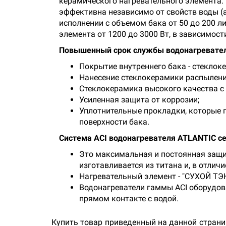
керамического нагревательного элемента. 
эффективна независимо от свойств воды (а
исполнении с объемом бака от 50 до 200 л
элемента от 1200 до 3000 Вт, в зависимост
Повышенный срок службы водонагревател
Покрытие внутреннего бака - стеклок
Нанесение стеклокерамики распылен
Стеклокерамика высокого качества с
Усиленная защита от коррозии;
Уплотнительные прокладки, которые 
поверхности бака.
Система ACI водонагревателя ATLANTIC се
Это максимальная и постоянная защит
изготавливается из титана и, в отлич
Нагревательный элемент - "СУХОЙ ТЭН
Водонагреватели гаммы ACI оборудов
прямом контакте с водой.
Купить товар приведенный на данной страни