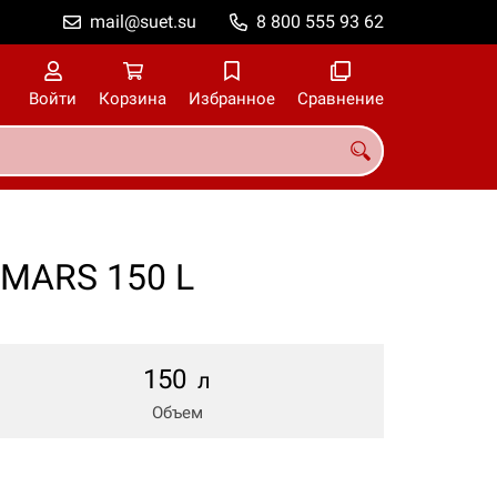
mail@suet.su
8 800 555 93 62
Войти
Корзина
Избранное
Сравнение
VMARS 150 L
150
л
Объем