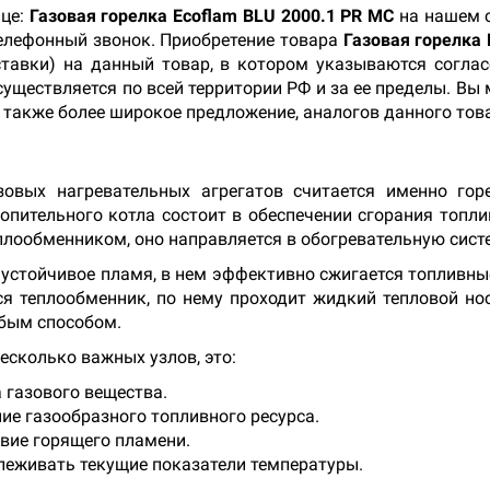
ице:
Газовая горелка Ecoflam BLU 2000.1 PR MC
на нашем с
телефонный звонок. Приобретение товара
Газовая горелка
ставки) на данный товар, в котором указываются согла
существляется по всей территории РФ и за ее пределы. Вы
а также более широкое предложение, аналогов данного тов
овых нагревательных агрегатов считается именно горе
опительного котла состоит в обеспечении сгорания топлив
плообменником, оно направляется в обогревательную сист
стойчивое пламя, в нем эффективно сжигается топливные 
тся теплообменник, по нему проходит жидкий тепловой но
юбым способом.
есколько важных узлов, это:
 газового вещества.
ие газообразного топливного ресурса.
твие горящего пламени.
леживать текущие показатели температуры.