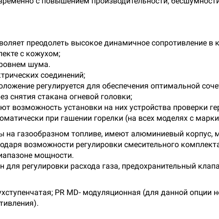
временно с повышением производительности, бесшумности
зволяет преодолеть высокое динамичное сопротивление в к
екте с кожухом;
уровнем шума.
трических соединений;
 положение регулируется для обеспечения оптимальной соче
ез снятия стакана огневой головки;
ют возможность установки на них устройства проверки ге
матически при гашении горелки (на всех моделях с марки
ы на газообразном топливе, имеют алюминиевый корпус, 
одаря возможности регулировки смесительного комплекта
диапазоне мощности.
 для регулировки расхода газа, предохранительный клапа
ухступенчатая; PR MD- модуляционная (для данной опции н
тивления).