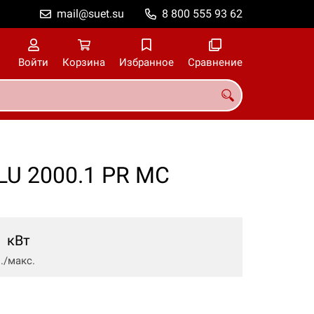
mail@suet.su
8 800 555 93 62
Войти
Корзина
Избранное
Сравнение
LU 2000.1 PR MC
кВт
/макс.