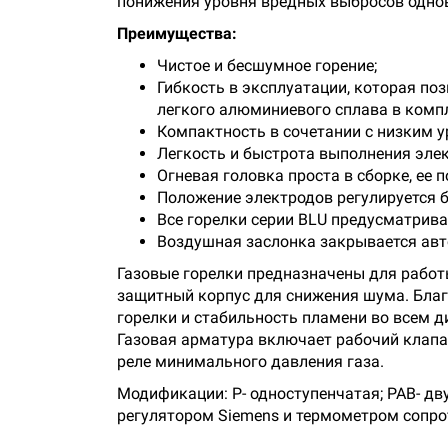
понижения уровня вредных выбросов одно
Преимущества:
Чистое и бесшумное горение;
Гибкость в эксплуатации, которая по
легкого алюминиевого сплава в компл
Компактность в сочетании с низким 
Легкость и быстрота выполнения элек
Огневая головка проста в сборке, ее
Положение электродов регулируется б
Все горелки серии BLU предусматрива
Воздушная заслонка закрывается авто
Газовые горелки предназначены для работ
защитный корпус для снижения шума. Благ
горелки и стабильность пламени во всем 
Газовая арматура включает рабочий клапан
реле минимального давления газа.
Модификации: P- одноступенчатая; PAB- дв
регулятором Siemens и термометром сопро