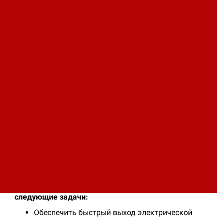
Описание
Характеристики
Завесы серии А - это модельный ряд малых
воздушных тепловых завес. Данные тепловые
завесы в основном применяются в малом
помещении. В серии А тепловые завесы впервые на
отечественном рынке использованы ститч-
элементы в качестве источников нагрева. На
сегодняшний день эта технология является самой
прогрессивной в сфере нагревательных элементов
по всему миру.
В конструкции данных тепловых завес применяют
уникальную для отечественного рынка
ультралёгкую крыльчатку, выполненную из
прочных алюминиевых сплавов.
Применение этих элементов позволяет решить
следующие задачи:
Обеспечить быстрый выход электрической