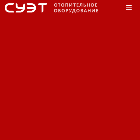
Главная
КАТАЛОГ
Обогреватели
Тропик
Тепловая воздушная
завеса Тропик А5
Код: 11280402055
Производитель:
Тропик
Вес нетто (без упаковки): 6 кг
Цена по запросу