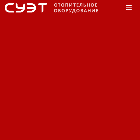
Главная
КАТАЛОГ
Обогреватели
Тропик
Электрический
промышленный
тепловентилятор Тропик