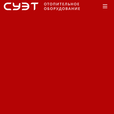
Главная
КАТАЛОГ
Обогреватели
Thermoscreens
Воздушная завеса
Thermoscreens PHV1500W
NT
Код: 11280401926
Производитель:
Thermoscreens
Вес нетто (без упаковки): 47 кг