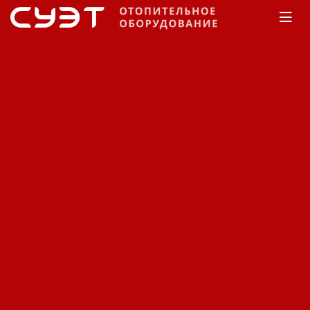
Главная
КАТАЛОГ
Обогреватели
Thermoscreens
Воздушная завеса
Thermoscreens HP1500E
18NT
Код: 11280401844
Производитель:
Thermoscreens