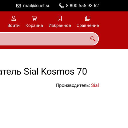
mail@suet.su
8 800 555 93 62
Войти
Корзина
Избранное
Сравнение
тель Sial Kosmos 70
Производитель:
Sial