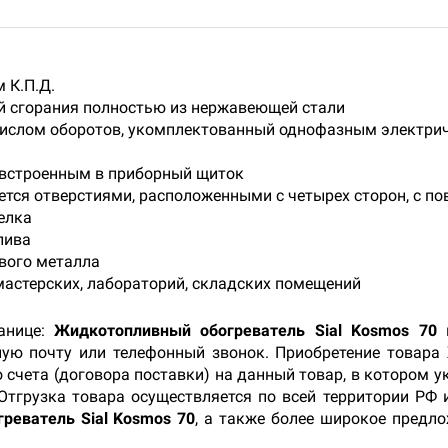
 К.П.Д.
й сгорания полностью из нержавеющей стали
числом оборотов, укомплектованный однофазным электри
 встроенным в приборный щиток
ется отверстиями, расположенными с четырех сторон, с 
елка
лива
вого металла
мастерских, лабораторий, складских помещений
анице:
Жидкотопливный обогреватель Sial Kosmos 70
н
ную почту или телефонный звонок. Приобретение товара
 счета (договора поставки) на данный товар, в котором 
 Отгрузка товара осуществляется по всей территории РФ 
реватель Sial Kosmos 70
, а также более широкое предло