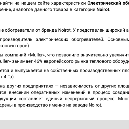
 найти на нашем сайте характеристики
Электрический обо
жение, аналогов данного товара в категории
Noirot
.
 обогреватели от бренда Noirot. У представлен широкий 
роизводитель электрических обогревателей. Основны
конвекторов).
ппы компаний «Muller», что позволило значительно увелич
uller» занимает 46% европейского рынка теплового оборуд
ется и выпускается на собственных производственных пл
 4 Га).
 на других предприятиях — независимость от других пл
тся внесений оперативных изменений в процесс создан
родукции составляет единый непрерывный процесс. Мно
рены в производство именно на заводе Noirot.