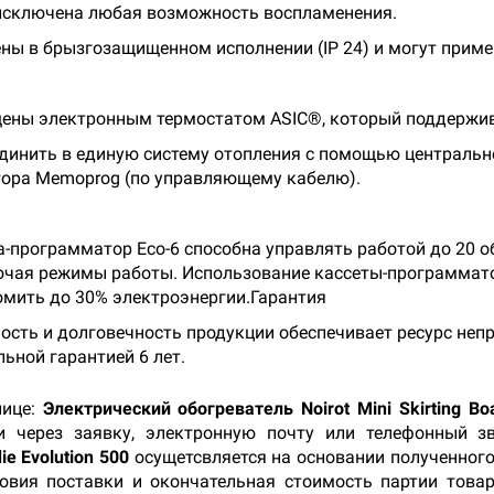
исключена любая возможность воспламенения.
нены в брызгозащищенном исполнении (IP 24) и могут при
ащены электронным термостатом ASIC®, который поддержива
единить в единую систему отопления с помощью центрально
тора Memoprog (по управляющему кабелю).
а-программатор Eco-6 способна управлять работой до 20 
ючая режимы работы. Использование кассеты-программат
омить до 30% электроэнергии.Гарантия
сть и долговечность продукции обеспечивает ресурс непр
ьной гарантией 6 лет.
нице:
Электрический обогреватель Noirot Mini Skirting Boa
 через заявку, электронную почту или телефонный з
ie Evolution 500
осущетсвляется на основании полученного
вия поставки и окончательная стоимость партии товар