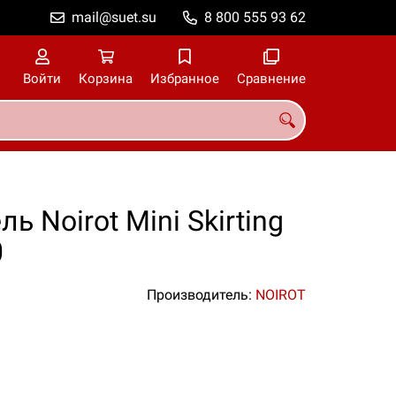
mail@suet.su
8 800 555 93 62
Войти
Корзина
Избранное
Сравнение
 Noirot Mini Skirting
0
Производитель:
NOIROT