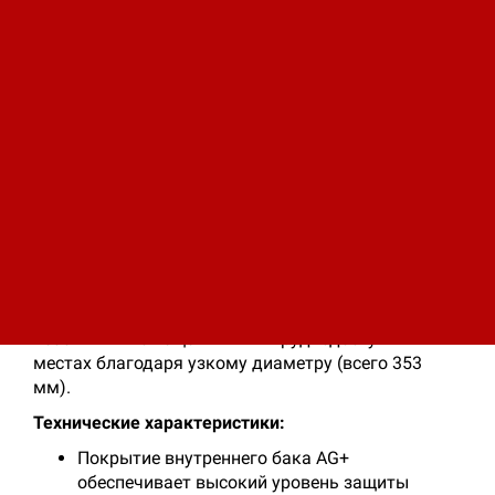
эксклюзивным покрытием бака AG+ для защиты
от коррозии и очищения воды.
Покрытие внутреннего бака AG+ обеспечивает
высокий уровень защиты внутреннего бака от
коррозии и обеспечивает прочность и
долговечность бака.
Электронный термометр обеспечивает точный
контроль температуры и увеличивает
эффективность на 10%, а также позволяет
отслеживать функционирование водонагревателя
в реальном режиме времени.
Модель SLIM дает возможность установки в
небольших помещениях или труднодоступных
местах благодаря узкому диаметру (всего 353
мм).
Технические характеристики:
Покрытие внутреннего бака AG+
обеспечивает высокий уровень защиты