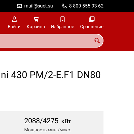
mail@suet.su
8 800 555 93 62
Войти
Корзина
Избранное
Сравнение
ni 430 PM/2-E.F1 DN80
2088/4275
кВт
Мощность мин./макс.