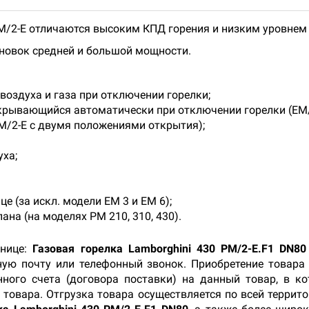
М/2-Е отличаются высоким КПД горения и низким уровнем 
ановок средней и большой мощности.
оздуха и газа при отключении горелки;
крывающийся автоматически при отключении горелки (ЕМ/
М/2-Е с двумя положениями открытия);
ха;
 (за искл. модели ЕМ 3 и ЕМ 6);
на (на моделях PM 210, 310, 430).
анице:
Газовая горелка Lamborghini 430 PM/2-E.F1 DN80
ную почту или телефонный звонок. Приобретение товар
нного счета (договора поставки) на данный товар, в к
 товара. Отгрузка товара осуществляется по всей террито