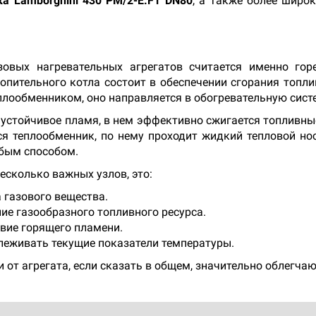
ка Lamborghini 430 PM/2-E.F1 DN80
, а также более широ
овых нагревательных агрегатов считается именно горе
опительного котла состоит в обеспечении сгорания топлив
плообменником, оно направляется в обогревательную сист
стойчивое пламя, в нем эффективно сжигается топливные 
тся теплообменник, по нему проходит жидкий тепловой но
юбым способом.
есколько важных узлов, это:
 газового вещества.
ие газообразного топливного ресурса.
твие горящего пламени.
леживать текущие показатели температуры.
 от агрегата, если сказать в общем, значительно облегчаю