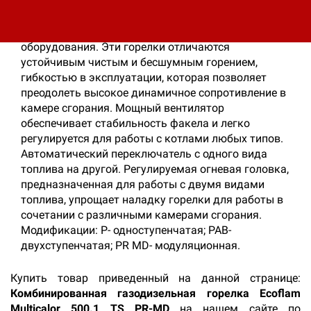
целью которых было добиться понижения уровня
вредных выбросов одновременно с повышением
производительности, бесшумности и надежности
оборудования. Эти горелки отличаются
устойчивым чистым и бесшумным горением,
гибкостью в эксплуатации, которая позволяет
преодолеть высокое динамичное сопротивление в
камере сгорания. Мощный вентилятор
обеспечивает стабильность факела и легко
регулируется для работы с котлами любых типов.
Автоматический переключатель с одного вида
топлива на другой. Регулируемая огневая головка,
предназначенная для работы с двумя видами
топлива, упрощает наладку горелки для работы в
сочетании с различными камерами сгорания.
Модификации: P- одноступенчатая; PAB-
двухступенчатая; PR MD- модуляционная.
Купить товар приведенный на данной странице:
Комбинированная газодизельная горелка Ecoflam
Multicalor 500.1 TS PR-MD
на нашем сайте по