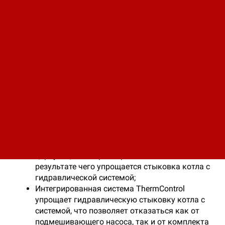
Коэффициент полезного действия при работе
на жидком топливе до 88% (Hs) / 94% (Hi);
При подключении к котлу теплообменника
уходящих газов Vitotrans 300 утилизируется
теплота конденсации и коэффициент
полезного действия возрастает;
Трехходовая схема газоходов котла при
низкой теплонапряженности камеры
сгорания обеспечивает минимальные
выбросы окислов азота;
Отсутствие ограничений по минимальному
расходу теплоносителя через котел
благодаря большому водонаполнению
обеспечивают эффективную естественную
циркуляцию и гарантированный теплосъем, в
результате чего упрощается стыковка котла с
гидравлической системой;
Интегрированная система ThermControl
упрощает гидравлическую стыковку котла с
системой, что позволяет отказаться как от
подмешивающего насоса, так и от комплекта