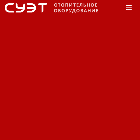
Главная
КАТАЛОГ
Котлы отопления
Protherm
Напольный котел на
жидком топливе Protherm
Бизон NO 1200