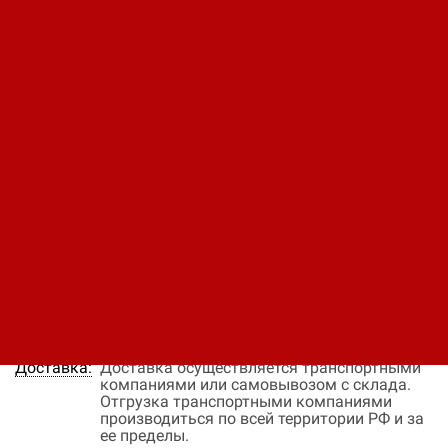
Код: 11280400476
Вес нетто (без упаковки): 1843 кг
Цена по запросу
В заявку
Быстрый заказ
Наличие:
нет в наличии
Цена:
Окончательная цена на товар зависит от
объема закупки и окончательных условий
поставки, уточняйте эти данные у менеджера
компании
Оплата:
Оплата осуществляется на основании
выставленного счета, после согласования
условий отгрузки партии товара.
Доставка:
Доставка осуществляется транспортными
компаниями или самовывозом с склада.
Отгрузка транспортными компаниями
производиться по всей территории РФ и за
ее пределы.