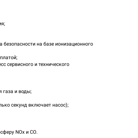
я;
а безопасности на базе ионизационного
платой;
сс сервисного и технического
 газа и воды;
лько секунд включает насос);
сферу NОx и СО.