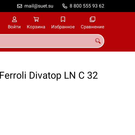
mail@suet.su
8 800 555 93 62
Войти
Корзина
Избранное
Сравнение
rroli Divatop LN C 32