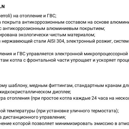
LN
roli) на отопление и ГВС;
а покрыта антикоррозионным составом на основе алюмини
и с антикоррозионным алюминиевым покрытием;
ирована экологически чистым материалом;
 нержавеющей стали AISI 304, электронный розжиг, систем
ления и ГВС управляется электронной микропроцессорной 
там котла с фронтальной части упрощает и ускоряет проце
ому шаблону, медным фиттингам, стандартным кранам для
жидкокристаллическом дисплее;
ра отопления (при простое котла каждые 24 часа на неско
й температуры (при установке уличного термостата);
 дистанционного управления;
нение которой позволяет минимизировать эмиссию в атмо