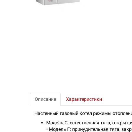
Описание
Характеристики
Настенный газовый котел режимы отоплени
Mодель C: естественная тяга, открыт
• Mодель F: принудительная тяга, за